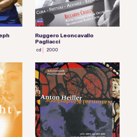
seph
Ruggero Leoncavallo
Pagliacci
cd
2000