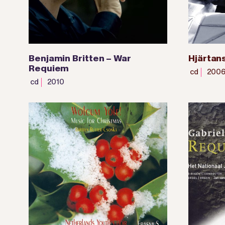
Benjamin Britten – War
Hjärtans
Requiem
cd
200
cd
2010