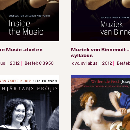
the Music -dvd en
Muziek van Binnenuit 
syllabus
bus
2012
Bestel: € 39,50
dvd
,
syllabus
2012
Bestel