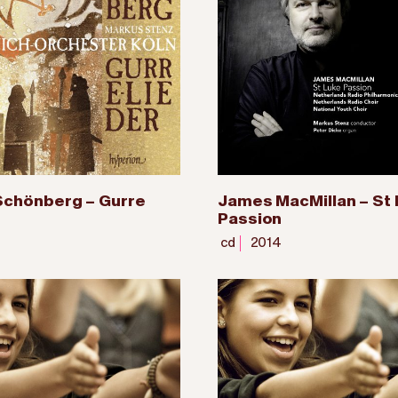
Schönberg – Gurre
James MacMillan – St 
Passion
cd
2014