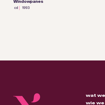
Windowpanes
cd
1993
wat we
wie we 