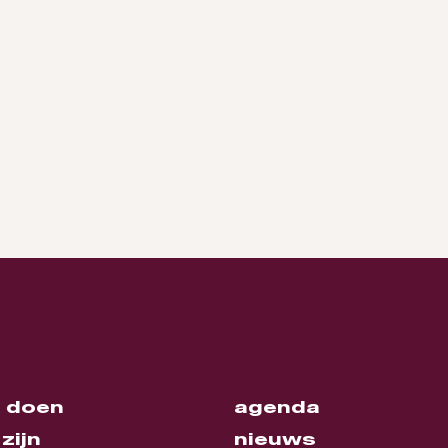
 doen
agenda
zijn
nieuws