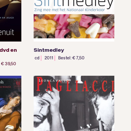
-dvd en
Sintmedley
cd
2011
Bestel: € 7,50
: € 39,50