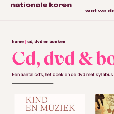
nationale koren
wat we d
home
cd, dvd en boeken
Cd, dvd & b
Een aantal cd’s, het boek en de dvd met syllabus 