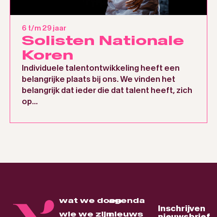
6 t/m 29 jaar
Solisten Nationale
Koren
Individuele talentontwikkeling heeft een
belangrijke plaats bij ons. We vinden het
belangrijk dat ieder die dat talent heeft, zich
op...
wat we doen
agenda
Inschrijven
wie we zijn
nieuws
nieuwsbrief