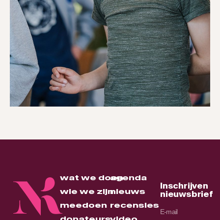
wat we doen
agenda
Inschrijven
wie we zijn
nieuws
nieuwsbrief
meedoen
recensies
donateurs
video