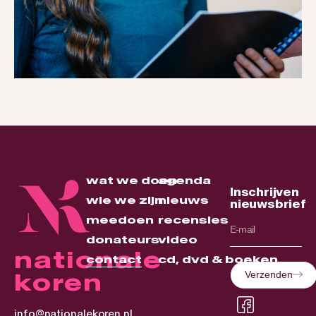
wat we doen
agenda
Inschrijven
wie we zijn
nieuws
nieuwsbrief
meedoen
recensies
donateurs
video
nationale
contact
cd, dvd & boeken
koren
Verzenden
info@nationalekoren.nl