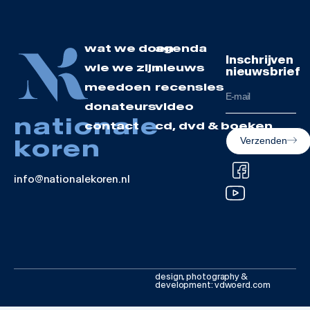
wat we doen
agenda
Inschrijven
wie we zijn
nieuws
nieuwsbrief
meedoen
recensies
donateurs
video
nationale
contact
cd, dvd & boeken
koren
Verzenden
info@nationalekoren.nl
design, photography &
development: vdwoerd.com