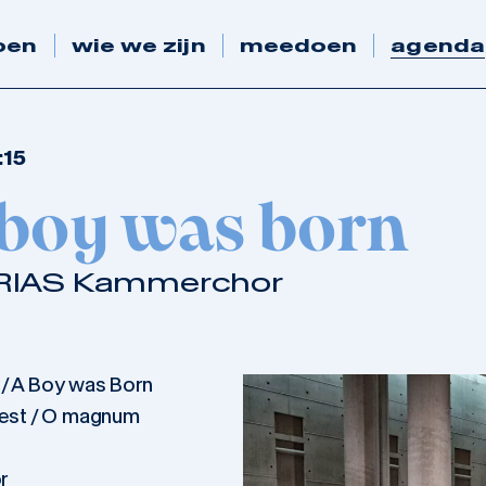
oen
wie we zijn
meedoen
agenda
:15
 boy was born
- RIAS Kammerchor
/ A Boy was Born
 est / O magnum
r