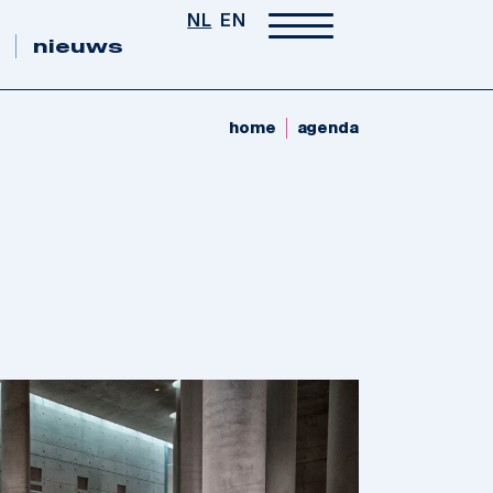
NL
EN
nieuws
home
agenda