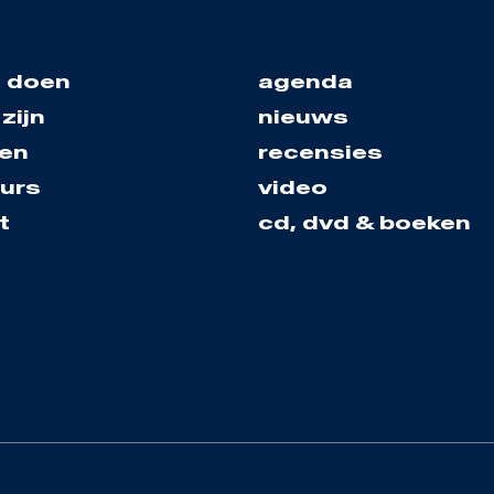
 doen
agenda
zijn
nieuws
en
recensies
urs
video
t
cd, dvd & boeken