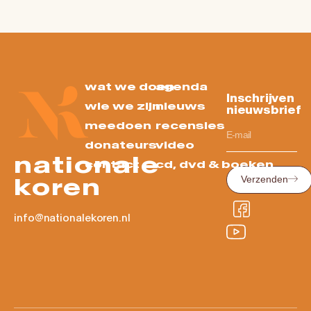
wat we doen
agenda
Inschrijven
wie we zijn
nieuws
nieuwsbrief
meedoen
recensies
donateurs
video
nationale
contact
cd, dvd & boeken
koren
Verzenden
info@nationalekoren.nl