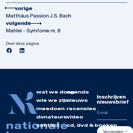
vorige
Matthäus Passion J.S. Bach
volgende
Mahler - Symfonie nr. 8
Deel deze pagina:
wat we doen
agenda
Inschrijven
wie we zijn
nieuws
nieuwsbrief
meedoen
recensies
donateurs
video
nationale
contact
cd, dvd & boeken
Verzenden