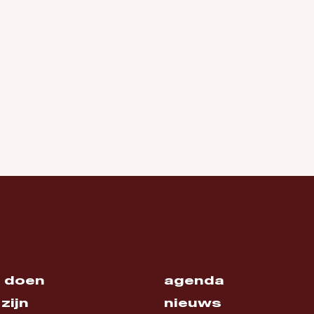
 doen
agenda
zijn
nieuws