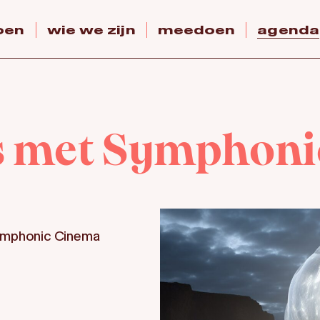
oen
wie we zijn
meedoen
agenda
s met Symphon
Symphonic Cinema