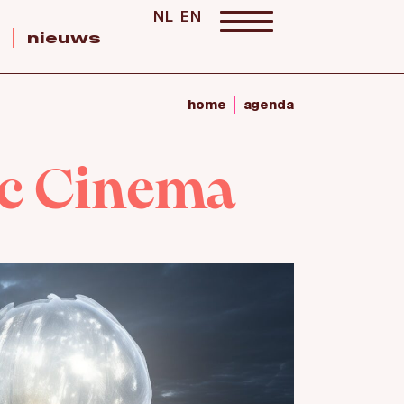
NL
EN
nieuws
home
agenda
ic Cinema