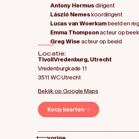
Antony Hermus
dirigent
László Nemes
koordirigent
Lucas van Woerkum
beeld en reg
Emma Thompson
acteur op beel
Greg Wise
acteur op beeld
Locatie:
TivoliVredenburg, Utrecht
Vredenburgkade 11
3511 WC Utrecht
Bekijk op Google Maps
Koop kaarten
vorige