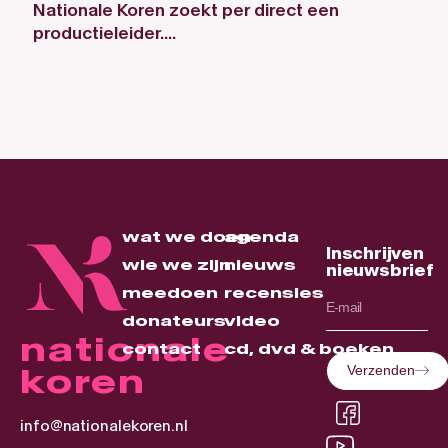
Nationale Koren zoekt per direct een
productieleider....
wat we doen
agenda
Inschrijven
wie we zijn
nieuws
nieuwsbrief
meedoen
recensies
donateurs
video
nationale
contact
cd, dvd & boeken
koren
Verzenden
info@nationalekoren.nl