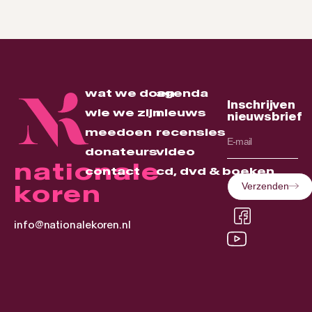
wat we doen
agenda
Inschrijven
wie we zijn
nieuws
nieuwsbrief
meedoen
recensies
donateurs
video
nationale
contact
cd, dvd & boeken
koren
Verzenden
info@nationalekoren.nl