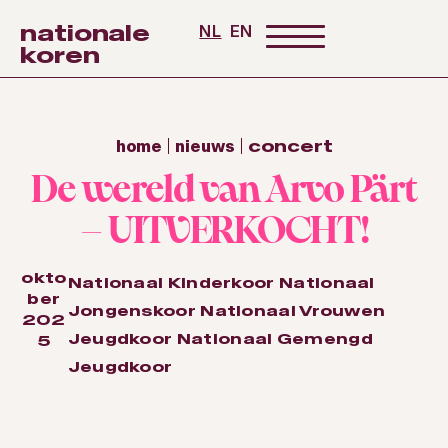
nationale
NL
EN
koren
home
nieuws
concert
De wereld van Arvo Pärt
– UITVERKOCHT!
okto
Nationaal Kinderkoor
Nationaal
ber
Jongenskoor
Nationaal Vrouwen
202
Jeugdkoor
Nationaal Gemengd
5
Jeugdkoor