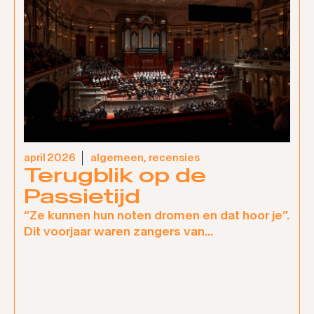
april 2026
algemeen
,
recensies
Terugblik op de
Passietijd
“Ze kunnen hun noten dromen en dat hoor je”.
Dit voorjaar waren zangers van...