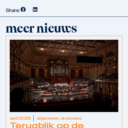
Share:
meer nieuws
april 2026
algemeen
,
recensies
Terugblik op de