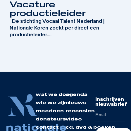
Vacature
productieleider
De stichting Vocaal Talent Nederland |
Nationale Koren zoekt per direct een
productieleider....
wat we doen
agenda
Inschrijven
wie we zijn
nieuws
nieuwsbrief
meedoen
recensies
donateurs
video
nationale
contact
cd, dvd & boeken