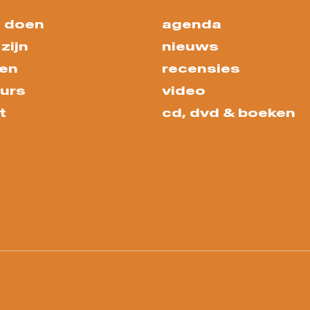
 doen
agenda
zijn
nieuws
en
recensies
urs
video
t
cd, dvd & boeken