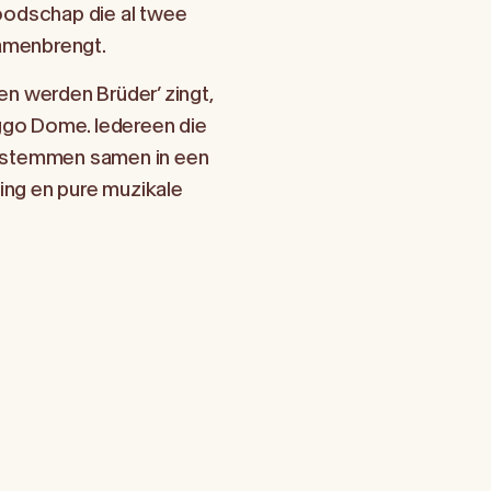
oodschap die al twee
amenbrengt.
en werden Brüder’ zingt,
iggo Dome. Iedereen die
n stemmen samen in een
ng en pure muzikale