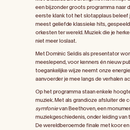
een bijzonder groots programma naar 
eerste klank tot het slotapplaus beleef
meest geliefde klassieke hits, gespeel
orkesten ter wereld. Muziek die je herkent
niet meer loslaat.
Met Dominic Seldis als presentator wo
meeslepend, voor kenners én nieuw publ
toegankelijke wijze neemt onze energi
aanvoerder je mee langs de verhalen ac
Op het programma staan enkele hoogtep
muziek. Met als grandioze afsluiter de
symfonie
van Beethoven, een monument
muziekgeschiedenis, onder leiding van t
De wereldberoemde finale met koor en s