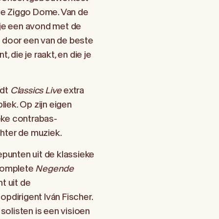
de Ziggo Dome. Van de
 je een avond met de
d door een van de beste
, die je raakt, en die je
rdt
Classics Live
extra
iek. Op zijn eigen
eke contrabas-
hter de muziek.
unten uit de klassieke
 complete
Negende
 uit de
opdirigent Iván Fischer.
olisten is een visioen