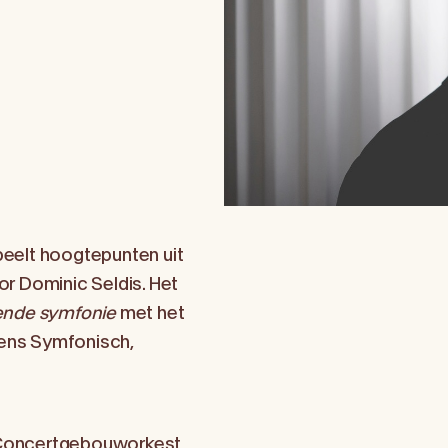
eelt hoogtepunten uit
r Dominic Seldis. Het
nde symfonie
met het
ens Symfonisch,
k Concertgebouworkest