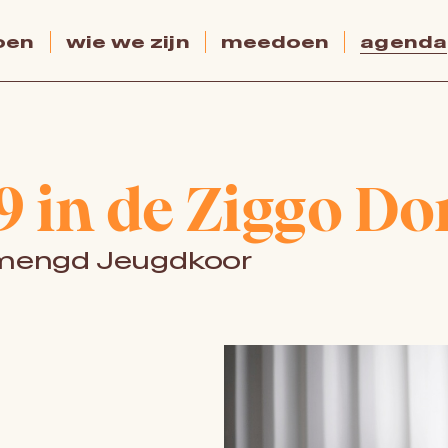
oen
wie we zijn
meedoen
agenda
9 in de Ziggo D
emengd Jeugdkoor