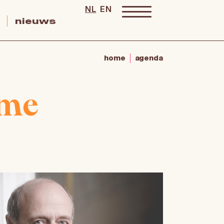
NL
EN
nieuws
home
agenda
ome