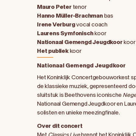
Mauro Peter
tenor
Hanno Müller-Brachman
bas
Irene Verburg
vocal coach
Laurens Symfonisch
koor
Nationaal Gemengd Jeugdkoor
koor
Het publiek
koor
Nationaal Gemengd Jeugdkoor
Het Koninklijk Concertgebouworkest sp
de klassieke muziek, gepresenteerd doo
sluitstuk is Beethovens iconische
Nege
Nationaal Gemengd Jeugdkoor en Laur
solisten en unieke meezingfinale.
Over dit concert
Met
Classics Live
brengt het Koninklij