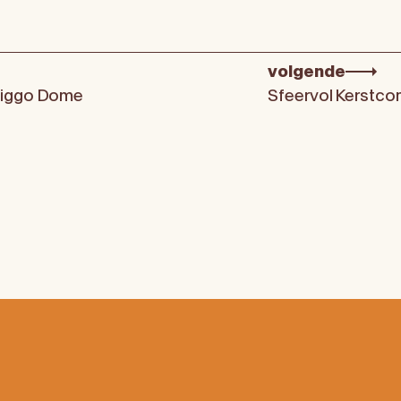
volgende
 Ziggo Dome
Sfeervol Kerstco