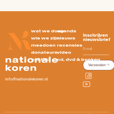
wat we doen
agenda
Inschrijven
wie we zijn
nieuws
nieuwsbrief
meedoen
recensies
donateurs
video
nationale
contact
cd, dvd & boeken
koren
Verzenden
info@nationalekoren.nl