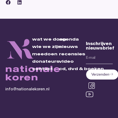
wat we doen
agenda
Inschrijven
wie we zijn
nieuws
nieuwsbrief
meedoen
recensies
donateurs
video
nationale
contact
cd, dvd & boeken
koren
Verzenden
info@nationalekoren.nl