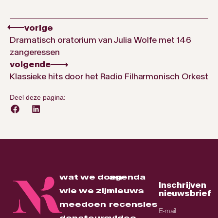
vorige
Dramatisch oratorium van Julia Wolfe met 146
zangeressen
volgende
Klassieke hits door het Radio Filharmonisch Orkest
Deel deze pagina:
wat we doen
agenda
Inschrijven
wie we zijn
nieuws
nieuwsbrief
meedoen
recensies
donateurs
video