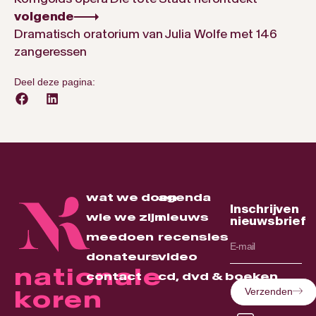
volgende
Dramatisch oratorium van Julia Wolfe met 146
zangeressen
Deel deze pagina:
wat we doen
agenda
Inschrijven
wie we zijn
nieuws
nieuwsbrief
meedoen
recensies
donateurs
video
nationale
contact
cd, dvd & boeken
koren
Verzenden