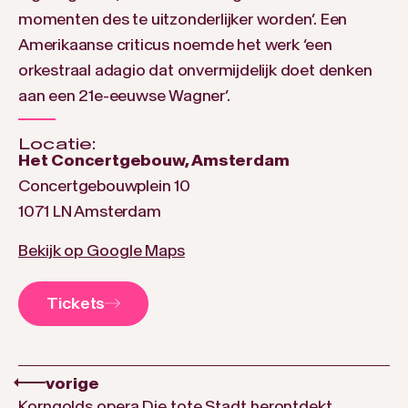
momenten des te uitzonderlijker worden’. Een
Amerikaanse criticus noemde het werk ‘een
orkestraal adagio dat onvermijdelijk doet denken
aan een 21e-eeuwse Wagner’.
Locatie:
Het Concertgebouw, Amsterdam
Concertgebouwplein 10
1071 LN Amsterdam
Bekijk op Google Maps
Tickets
vorige
Korngolds opera Die tote Stadt herontdekt