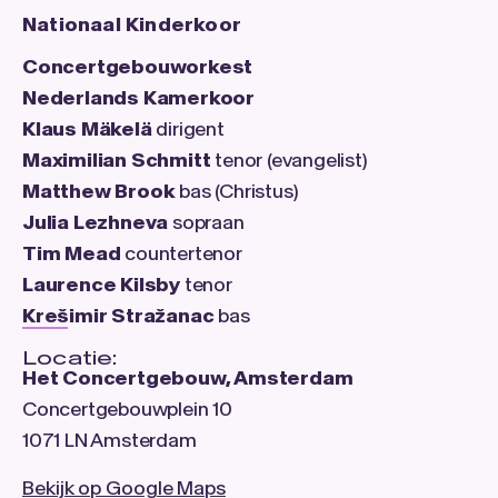
Nationaal Kinderkoor
Concertgebouworkest
Nederlands Kamerkoor
Klaus Mäkelä
dirigent
Maximilian Schmitt
tenor (evangelist)
Matthew Brook
bas (Christus)
Julia Lezhneva
sopraan
Tim Mead
countertenor
Laurence Kilsby
tenor
Krešimir Stražanac
bas
Locatie:
Het Concertgebouw, Amsterdam
Concertgebouwplein 10
1071 LN Amsterdam
Bekijk op Google Maps