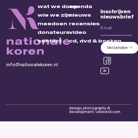
wat we doen
agenda
Inschrijven
wie we zijn
nieuws
nieuwsbrief
meedoen
recensies
donateurs
video
nationale
contact
cd, dvd & boeken
koren
Verzenden
info@nationalekoren.nl
design, photography &
development: vdwoerd.com