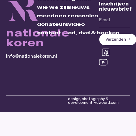
Inschrijven
wie we zijn
nieuws
nieuwsbrief
meedoen
recensies
donateurs
video
nationale
contact
cd, dvd & boeken
koren
Verzenden
info@nationalekoren.nl
design, photography &
development: vdwoerd.com