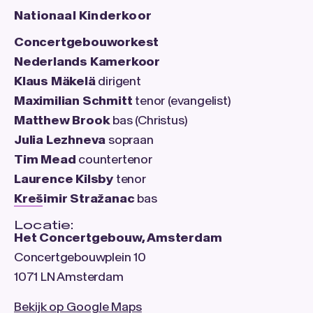
Nationaal Kinderkoor
Concertgebouworkest
Nederlands Kamerkoor
Klaus Mäkelä
dirigent
Maximilian Schmitt
tenor (evangelist)
Matthew Brook
bas (Christus)
Julia Lezhneva
sopraan
Tim Mead
countertenor
Laurence Kilsby
tenor
Krešimir Stražanac
bas
Locatie:
Het Concertgebouw, Amsterdam
Concertgebouwplein 10
1071 LN Amsterdam
Bekijk op Google Maps