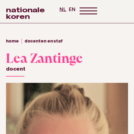
nationale
NL
EN
koren
home
docenten en staf
Lea Zantinge
docent