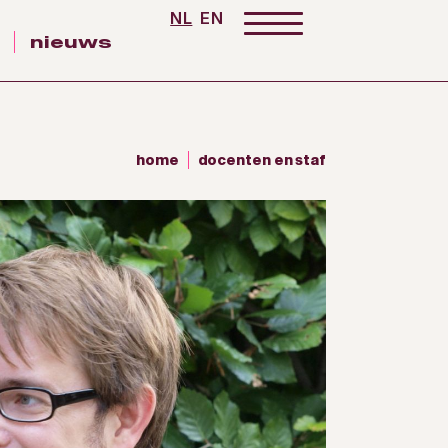
NL
EN
nieuws
home
docenten en staf