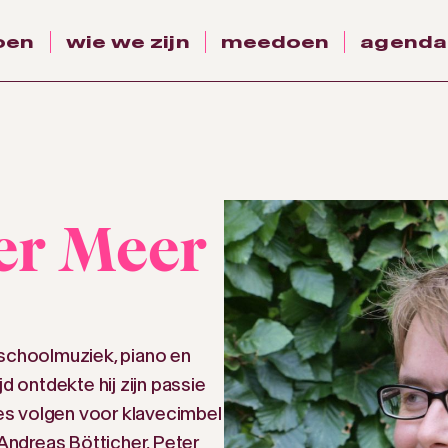
oen
wie we zijn
meedoen
agenda
er Meer
 schoolmuziek, piano en
d ontdekte hij zijn passie
es volgen voor klavecimbel
 Andreas Bötticher, Peter