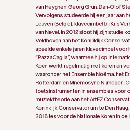
van Heyghen, Georg Grün, Dan-Olof Sten
Vervolgens studeerde hij een jaar aan h
Leuven (België), klavecimbel bij Kris Verh
van Nevel. In 2012 sloot hij zijn studie k
Veldhoven aan het Koninklijk Conservato
speelde enkele jaren klavecimbel voor
“PazzaCaglia”, waarmee hij op internatio
Koen werkt regelmatig met koren en v
waaronder het Ensemble Noëma, het E
Rotterdam en Mnemosyne Nijmegen. Ook
toetsinstrumenten in ensembles voor ou
muziektheorie aan het ArtEZ Conservato
Koninklijk Conservatorium te Den Haag. 
2018 les voor de Nationale Koren in de 