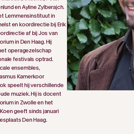
lund en Ayline Zylberajch.
et Lemmensinstituut in
elst en koordirectie bij Erik
oordirectie af bij Jos van
rium in Den Haag. Hij
 het operagezelschap
nale festivals optrad.
ocale ensembles,
rasmus Kamerkoor
 speelt hij verschillende
de muziek. Hij is docent
rium in Zwolle en het
Koen geeft sinds januari
lesplaats Den Haag.