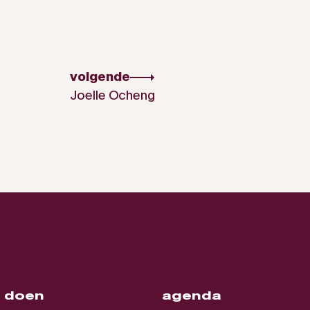
volgende
Joelle Ocheng
 doen
agenda