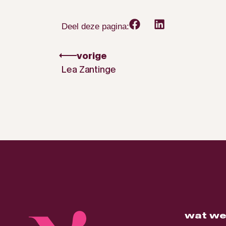
Deel deze pagina:
vorige
Lea Zantinge
wat we