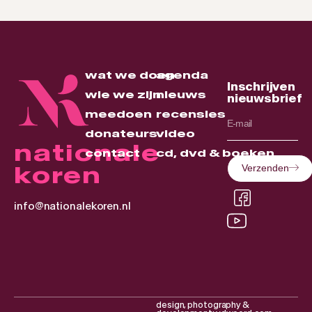
wat we doen
agenda
Inschrijven
wie we zijn
nieuws
nieuwsbrief
meedoen
recensies
donateurs
video
nationale
contact
cd, dvd & boeken
koren
Verzenden
info@nationalekoren.nl
design, photography &