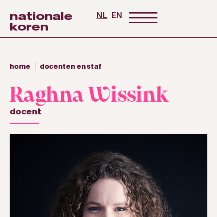
nationale
NL
EN
koren
home
docenten en staf
Raghna Wissink
docent