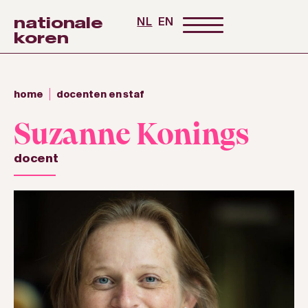
nationale
NL
EN
koren
home
docenten en staf
Suzanne Konings
docent