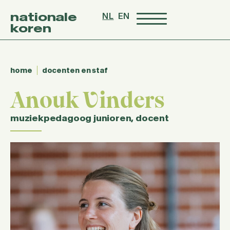
nationale
NL
EN
koren
home
docenten en staf
Anouk Vinders
muziekpedagoog junioren
,
docent