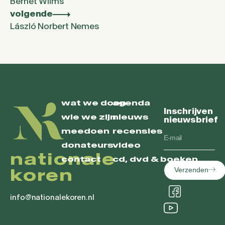
Bernet Wilms
volgende
László Norbert Nemes
wat we doen
agenda
Inschrijven
wie we zijn
nieuws
nieuwsbrief
meedoen
recensies
donateurs
video
nationale
contact
cd, dvd & boeken
koren
Verzenden
info@nationalekoren.nl