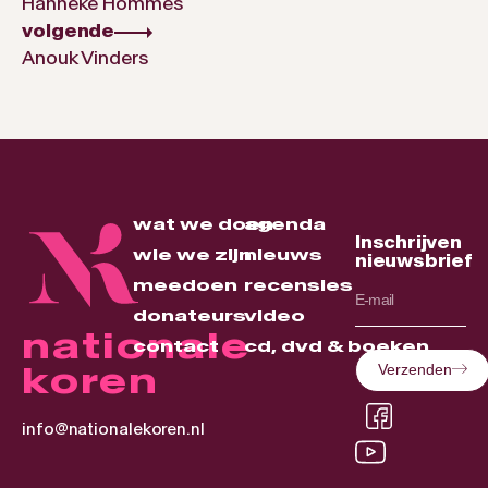
Hanneke Hommes
volgende
Anouk Vinders
wat we doen
agenda
Inschrijven
wie we zijn
nieuws
nieuwsbrief
meedoen
recensies
donateurs
video
nationale
contact
cd, dvd & boeken
koren
Verzenden
info@nationalekoren.nl