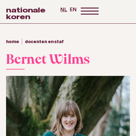
nationale
NL
EN
koren
home
docenten en staf
Bernet Wilms