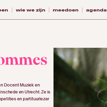
oen
wie we zijn
meedoen
agenda
Hommes
n Docent Muziek en
Enschede en Utrecht. Ze is
epetities en partituurlezer