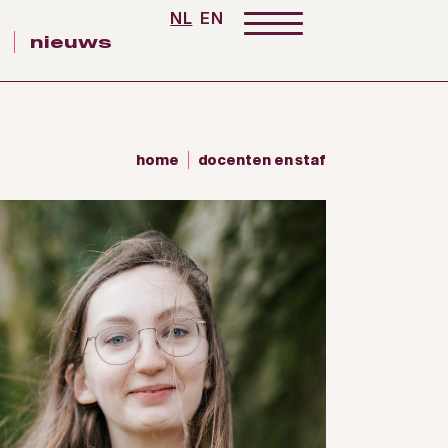
NL
EN
nieuws
home
docenten en staf