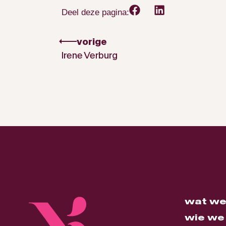
Deel deze pagina:
vorige
Irene Verburg
wat we
wie we 