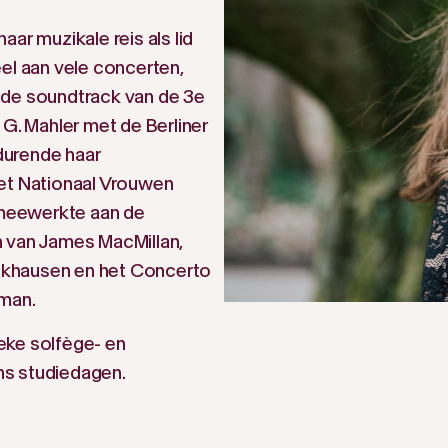
ar muzikale reis als lid
el aan vele concerten,
 de soundtrack van de 3e
 G. Mahler met de Berliner
edurende haar
het Nationaal Vrouwen
meewerkte aan de
n van James MacMillan,
ckhausen en het Concerto
pman.
eke solfège- en
ens studiedagen.