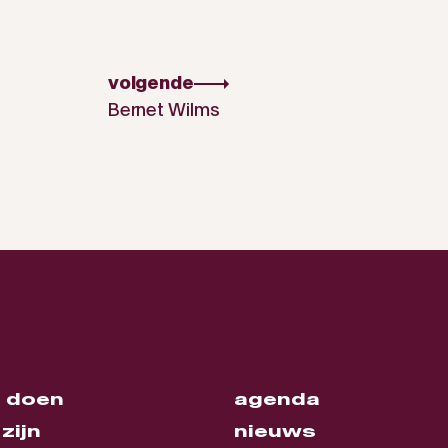
volgende
Bernet Wilms
 doen
agenda
zijn
nieuws